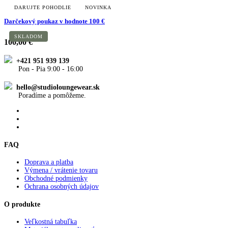
DARUJTE POHODLIE
NOVINKA
Darčekový poukaz v hodnote 100 €
SKLADOM
100,00 €
+421 951 939 139
Pon - Pia 9:00 - 16:00
hello@studioloungewear.sk
Poradíme a pomôžeme.
FAQ
Doprava a platba
Výmena / vrátenie tovaru
Obchodné podmienky
Ochrana osobných údajov
O produkte
Veľkostná tabuľka