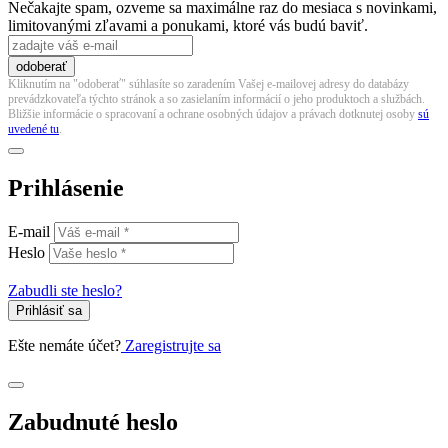
Nečakajte spam, ozveme sa maximálne raz do mesiaca s novinkami,
limitovanými zľavami a ponukami, ktoré vás budú baviť.
odoberať
Kliknutím na "odoberať" súhlasíte so zaradením Vašej e-mailovej adresy do databázy
prevádzkovateľa týchto stránok a so zasielaním informácií o jeho produktoch a službách.
Bližšie informácie o spracovaní a ochrane osobných údajov a právach dotknutej osoby
sú
uvedené tu
.
Prihlásenie
E-mail
Heslo
Zabudli ste heslo?
Prihlásiť sa
Ešte nemáte účet?
Zaregistrujte sa
Zabudnuté heslo