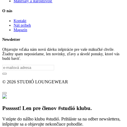
Materiály a starostlivosť
O nás
Kontakt
Náš príbeh
Magazín
Newsletter
Objavujte vďaka nám novú dávku inšpirácie pre vaše mäkučké chvíle.
Žiadny spam neposielame, len novinky, zľavy a skvelé ponuky, ktoré vás
budú baviť.
© 2026 STUDIÓ LOUNGEWEAR
Psssssst! Len pre členov #studió klubu.
Vstúpte do nášho klubu #studió. Prihláste sa na odber newslettera,
inšpirujte sa a objavujte nekončiace pohodlie.