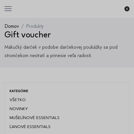
0
Domov
Produkty
Gift voucher
Psssssst! Len pre členov #studió
klubu.
Mäkučký darček v podobe darčekovej poukážky sa pod
stromčekom nestratí a prinesie veľa radosti.
Vstúpte do nášho klubu #studió. Prihláste sa na
odber newslettera, inšpirujte sa a objavujte
nekončiace pohodlie.
Nečakajte spam, ozveme sa maximálne raz do
mesiaca s novinkami, limitovanými zľavami a
KATEGÓRIE
ponukami, ktoré vás budú baviť.
VŠETKO
NOVINKY
MUŠELÍNOVÉ ESSENTIALS
ĽANOVÉ ESSENTIALS
odoberať