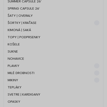
SUMMER CAPSULE 26'
SPRING CAPSULE 26'
Kliknutím na "odoberať" súhlasíte so zaradením Vašej e-
mailovej adresy do databázy prevádzkovateľa týchto stránok a so
ŠATY | OVERALY
zasielaním informácií o jeho produktoch a službách. Bližšie
ŠORTKY | KRAŤASE
informácie o spracovaní a ochrane osobných údajov a právach
dotknutej osoby
sú uvedené tu
.
KIMONÁ | SAKÁ
TOPY | PODPRSENKY
KOŠELE
SUKNE
NOHAVICE
PLAVKY
MILÉ DROBNOSTI
MIKINY
TEPLÁKY
SVETRE | KARDIGANY
OPASKY