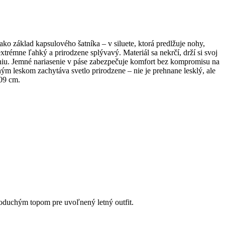
ko základ kapsulového šatníka – v siluete, ktorá predlžuje nohy,
trémne ľahký a prirodzene splývavý. Materiál sa nekrčí, drží si svoj
líniu. Jemné nariasenie v páse zabezpečuje komfort bez kompromisu na
emným leskom zachytáva svetlo prirodzene – nie je prehnane lesklý, ale
109 cm.
oduchým topom pre uvoľnený letný outfit.