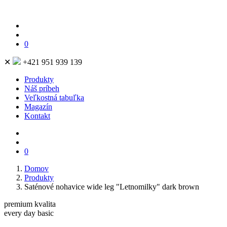
0
✕
+421 951 939 139
Produkty
Náš príbeh
Veľkostná tabuľka
Magazín
Kontakt
0
Domov
Produkty
Saténové nohavice wide leg "Letnomilky" dark brown
premium kvalita
every day basic