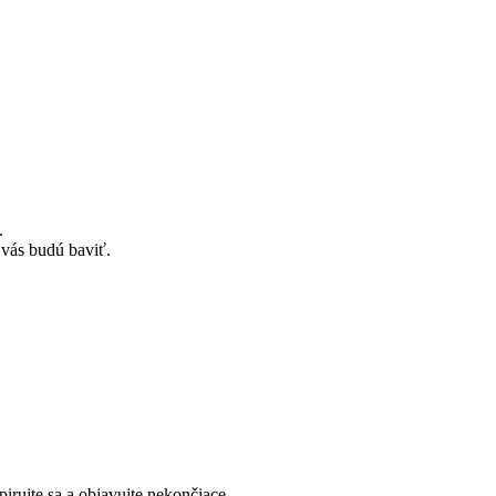
.
 vás budú baviť.
pirujte sa a objavujte nekončiace