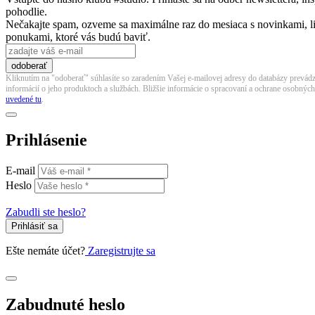
pohodlie.
Nečakajte spam, ozveme sa maximálne raz do mesiaca s novinkami, 
ponukami, ktoré vás budú baviť.
odoberať
Kliknutím na "odoberať" súhlasíte so zaradením Vašej e-mailovej adresy do databázy prevádz
informácií o jeho produktoch a službách. Bližšie informácie o spracovaní a ochrane osobnýc
uvedené tu
.
Prihlásenie
E-mail
Heslo
Zabudli ste heslo?
Prihlásiť sa
Ešte nemáte účet?
Zaregistrujte sa
Zabudnuté heslo