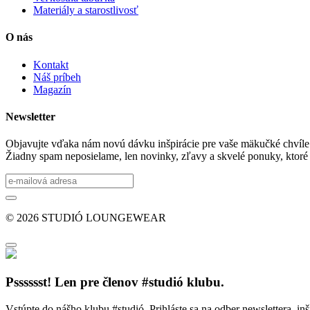
Materiály a starostlivosť
O nás
Kontakt
Náš príbeh
Magazín
Newsletter
Objavujte vďaka nám novú dávku inšpirácie pre vaše mäkučké chvíle
Žiadny spam neposielame, len novinky, zľavy a skvelé ponuky, ktoré
© 2026 STUDIÓ LOUNGEWEAR
Psssssst! Len pre členov #studió klubu.
Vstúpte do nášho klubu #studió. Prihláste sa na odber newslettera, inš