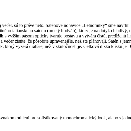
 večer, sú to práve tieto. Saténové nohavice „Letnomilky“ sme navrhli a
ného talianskeho saténu (umelý hodváb), ktorý je na dotyk chladivý, ex
ih
s vyšším pásom opticky tvaruje postavu a vytvára čistú, predĺženú 
 a večer zistíte, že pôsobíte upravenejšie, než ste plánovali. Satén s j
k, ktorý vyzerá drahšie, než v skutočnosti je. Celková dĺžka kúsku je 
nakom odtieni pre sofistikovaný monochromatický look, alebo s jedn