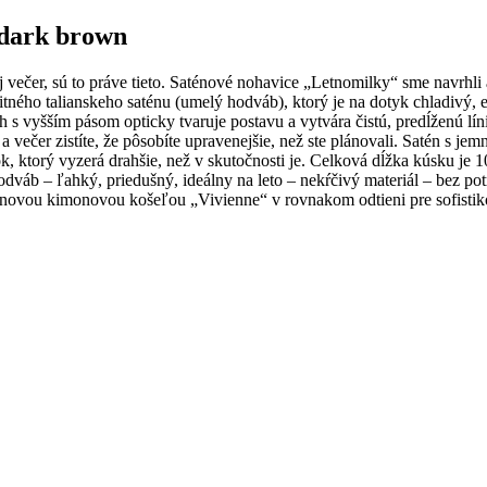
 dark brown
 večer, sú to práve tieto. Saténové nohavice „Letnomilky“ sme navrhli a
ného talianskeho saténu (umelý hodváb), ktorý je na dotyk chladivý, ex
trih s vyšším pásom opticky tvaruje postavu a vytvára čistú, predĺženú
 a večer zistíte, že pôsobíte upravenejšie, než ste plánovali. Satén s j
k, ktorý vyzerá drahšie, než v skutočnosti je. Celková dĺžka kúsku je 
 hodváb – ľahký, priedušný, ideálny na leto – nekŕčivý materiál – bez p
aténovou kimonovou košeľou „Vivienne“ v rovnakom odtieni pre sofis