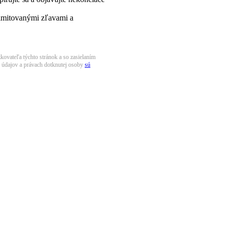
limitovanými zľavami a
kovateľa týchto stránok a so zasielaním
h údajov a právach dotknutej osoby
sú