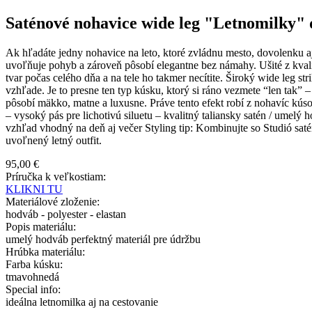
Saténové nohavice wide leg "Letnomilky"
Ak hľadáte jedny nohavice na leto, ktoré zvládnu mesto, dovolenku aj
uvoľňuje pohyb a zároveň pôsobí elegantne bez námahy. Ušité z kvalit
tvar počas celého dňa a na tele ho takmer necítite. Široký wide leg s
vzhľade. Je to presne ten typ kúsku, ktorý si ráno vezmete “len tak” –
pôsobí mäkko, matne a luxusne. Práve tento efekt robí z nohavíc kúso
– vysoký pás pre lichotivú siluetu – kvalitný taliansky satén / umelý
vzhľad vhodný na deň aj večer Styling tip: Kombinujte so Studió s
uvoľnený letný outfit.
95,00 €
Príručka k veľkostiam:
KLIKNI TU
Materiálové zloženie:
hodváb - polyester - elastan
Popis materiálu:
umelý hodváb perfektný materiál pre údržbu
Hrúbka materiálu:
Farba kúsku:
tmavohnedá
Special info:
ideálna letnomilka aj na cestovanie