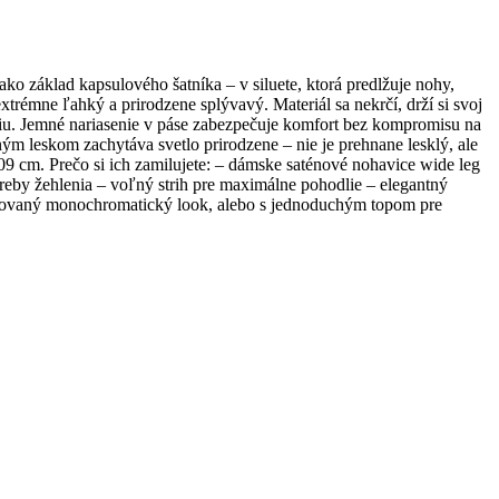
ko základ kapsulového šatníka – v siluete, ktorá predlžuje nohy,
trémne ľahký a prirodzene splývavý. Materiál sa nekrčí, drží si svoj
 líniu. Jemné nariasenie v páse zabezpečuje komfort bez kompromisu na
emným leskom zachytáva svetlo prirodzene – nie je prehnane lesklý, ale
109 cm. Prečo si ich zamilujete: – dámske saténové nohavice wide leg
otreby žehlenia – voľný strih pre maximálne pohodlie – elegantný
tikovaný monochromatický look, alebo s jednoduchým topom pre