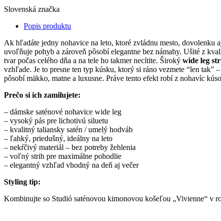
Slovenská značka
Popis produktu
Ak hľadáte jedny nohavice na leto, ktoré zvládnu mesto, dovolenku aj
uvoľňuje pohyb a zároveň pôsobí elegantne bez námahy. Ušité z kvalit
tvar počas celého dňa a na tele ho takmer necítite. Široký
wide leg str
vzhľade. Je to presne ten typ kúsku, ktorý si ráno vezmete “len tak” –
pôsobí mäkko, matne a luxusne. Práve tento efekt robí z nohavíc kúso
Prečo si ich zamilujete:
– dámske saténové nohavice wide leg
– vysoký pás pre lichotivú siluetu
– kvalitný taliansky satén / umelý hodváb
– ľahký, priedušný, ideálny na leto
– nekŕčivý materiál – bez potreby žehlenia
– voľný strih pre maximálne pohodlie
– elegantný vzhľad vhodný na deň aj večer
Styling tip:
Kombinujte so Studió saténovou kimonovou košeľou „Vivienne“ v rov