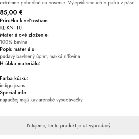
extrémne pohodlné na nosenie. Vylepšili sme ich o putka v páse,
pre tie, ktoré obľúbujete nosenie nohavíc s opaskom. Ležérky sú
85,00 €
nohavicové stálice pre ideálne strávenie dňa v office a následne
Príručka k veľkostiam:
KLIKNI TU
sa v nich kľudne vydajte na špacírovačky mestom. Dali sme si
Materiálové zloženie:
záležať na nadčasovej klasike a ležérnom strihu. Široké wide leg
100% bavlna
nohavice v príjemnom prevedení materiálu. Nohavice sme navrhli
Popis materiálu:
s vysokým pásom, bočnými vreckami a nesťahujúcou gumou v
padavý bavlnený úplet, mäkká rifľovina
páse. Ležérky majú dĺžku približne 109 cm - po následnom praní
Hrúbka materiálu:
. Po opratí nohavice zmäknú a zbehnú sa, avšak pri realizácii
Farba kúsku:
strihu sme s tým počítali, preto sa nezľaknite, prídu vám viac
indigo jeans
dlhšie. Odporúčame dodržiavať pracie symboly, kúsok perte
Special info:
maximálne na 30 stupňoch.
najradšej majú kaviarenské vysedávačky
Ľutujeme, tento produkt je už vypredaný.