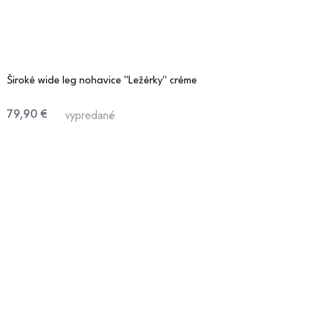
Široké wide leg nohavice "Ležérky" créme
79,90 €
vypredané