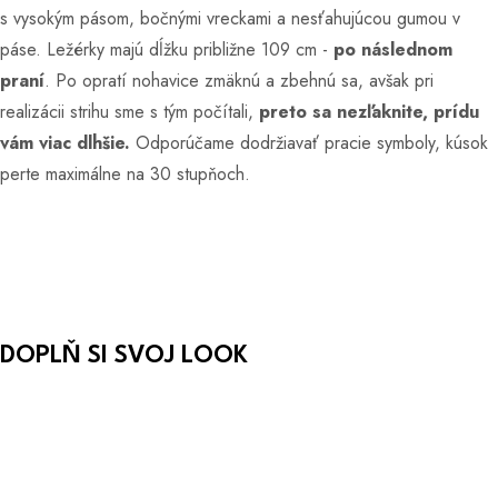
s vysokým pásom, bočnými vreckami a nesťahujúcou gumou v
páse. Ležérky majú dĺžku približne 109 cm -
po následnom
praní
. Po opratí nohavice zmäknú a zbehnú sa, avšak pri
realizácii strihu sme s tým počítali,
preto sa nezľaknite, prídu
vám viac dlhšie.
Odporúčame dodržiavať pracie symboly, kúsok
perte maximálne na 30 stupňoch.
DOPLŇ SI SVOJ LOOK