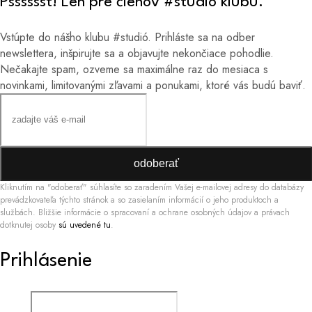
Psssssst! Len pre členov #studió klubu.
Vstúpte do nášho klubu #studió. Prihláste sa na odber
newslettera, inšpirujte sa a objavujte nekončiace pohodlie.
Nečakajte spam, ozveme sa maximálne raz do mesiaca s
novinkami, limitovanými zľavami a ponukami, ktoré vás budú baviť.
odoberať
Kliknutím na "odoberať" súhlasíte so zaradením Vašej e-mailovej adresy do databázy
prevádzkovateľa týchto stránok a so zasielaním informácií o jeho produktoch a
službách. Bližšie informácie o spracovaní a ochrane osobných údajov a právach
dotknutej osoby
sú uvedené tu
.
Prihlásenie