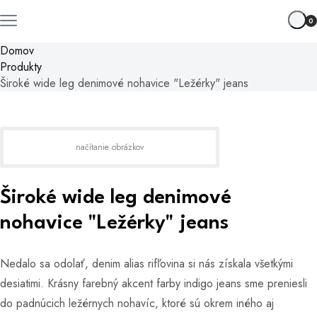
0
Domov
Produkty
Široké wide leg denimové nohavice "Ležérky" jeans
načítanie obrázkov
Široké wide leg denimové
nohavice "Ležérky" jeans
Nedalo sa odolať, denim alias rifľovina si nás získala všetkými
desiatimi. Krásny farebný akcent farby indigo jeans sme preniesli
do padnúcich ležérnych nohavíc, ktoré sú okrem iného aj