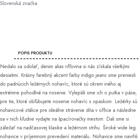
Slovenská značka
POPIS PRODUKTU
Nedalo sa odolať, denim alias rifľovina si nás získala všetkými
desiatimi. Krásny farebný akcent farby indigo jeans sme preniesli
do padnúcich ležérnych nohavíc, ktoré sú okrem iného aj
extrémne pohodlné na nosenie. Vylepšili sme ich o putka v páse,
pre tie, ktoré obľúbujete nosenie nohavíc s opaskom. Ležérky sú
nohavicové stálice pre ideálne strávenie dňa v office a následne
sa v nich kľudne vydajte na špacírovačky mestom. Dali sme si
záležať na nadčasovej klasike a ležérnom strihu. Široké wide leg
nohavice v príjemnom prevedení materiálu. Nohavice sme navrhli