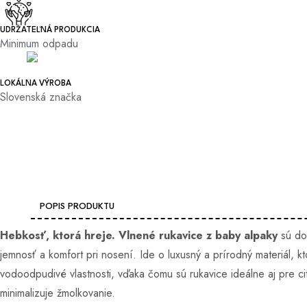
Dámsky kašmírový šál black