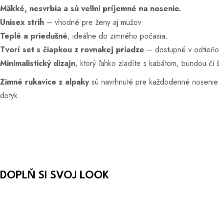
58,00 €
+421 951 939 139
Pon - Pia 9:00 - 16:00
hello@studioloungewear.sk
Poradíme a pomôžeme.