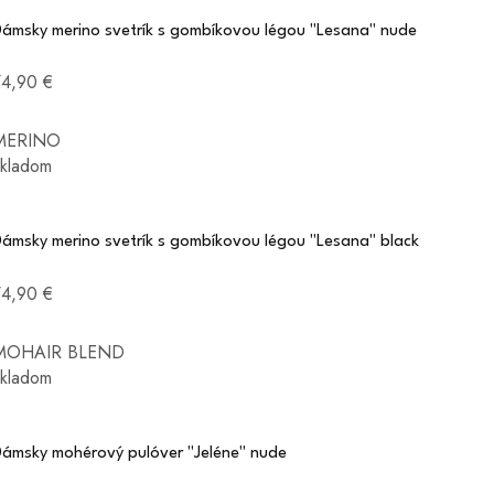
Dámsky merino svetrík s gombíkovou légou "Lesana" nude
74,90 €
MERINO
skladom
Dámsky merino svetrík s gombíkovou légou "Lesana" black
74,90 €
MOHAIR BLEND
skladom
Dámsky mohérový pulóver "Jeléne" nude