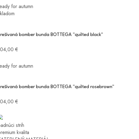
ready for autumn
skladom
Prešívaná bomber bunda BOTTEGA "quilted black"
104,00 €
ready for autumn
Prešívaná bomber bunda BOTTEGA "quilted rosebrown"
104,00 €
adnúci strih
remium kvalita