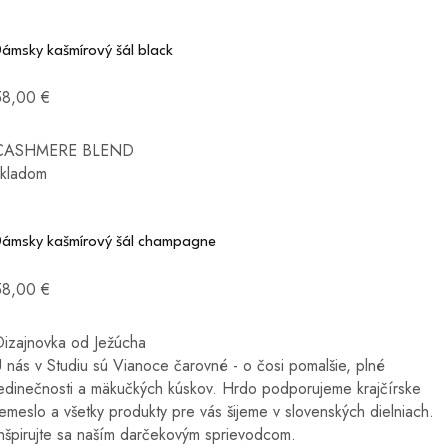
ámsky kašmírový šál black
58,00 €
CASHMERE BLEND
skladom
Dámsky kašmírový šál champagne
58,00 €
Dizajnovka od Ježúcha
 nás v Studiu sú Vianoce čarovné - o čosi pomalšie, plné
jedinečnosti a mäkučkých kúskov. Hrdo podporujeme krajčírske
emeslo a všetky produkty pre vás šijeme v slovenských dielniach.
Inšpirujte sa naším darčekovým sprievodcom.