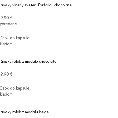
ámsky vlnený sveter "Farfalla" chocolate
89,90 €
vypredané
Kúsok do kapsule
skladom
Dámsky rolák z modalu chocolate
49,90 €
Kúsok do kapsule
skladom
Dámsky rolák z modalu beige