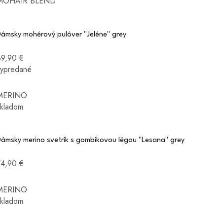
MOHAIR BLEND
Dámsky mohérový pulóver "Jeléne" grey
89,90 €
vypredané
MERINO
skladom
Dámsky merino svetrík s gombíkovou légou "Lesana" grey
74,90 €
MERINO
skladom