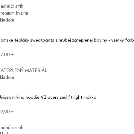
adnúci strih
remium kvalita
skladom
ámske tepláky sweatpants z hrubej zateplenej bavlny - všetky far
67,00 €
ZATEPLENÝ MATERIÁL
skladom
nisex mikina hoodie V2 oversized fit light mokka
79,90 €
adnúci strih