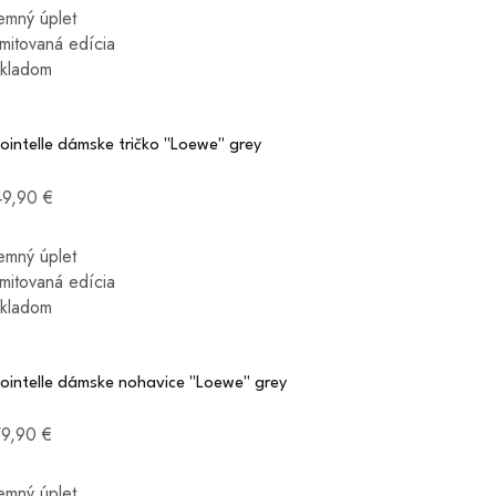
emný úplet
imitovaná edícia
skladom
ointelle dámske tričko "Loewe" grey
49,90 €
emný úplet
imitovaná edícia
skladom
ointelle dámske nohavice "Loewe" grey
79,90 €
emný úplet