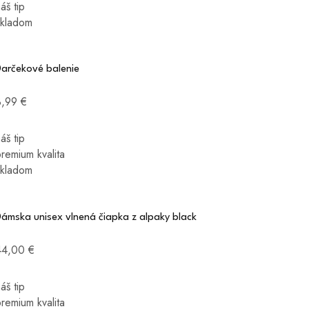
áš tip
skladom
Darčekové balenie
3,99 €
áš tip
remium kvalita
skladom
ámska unisex vlnená čiapka z alpaky black
44,00 €
áš tip
remium kvalita