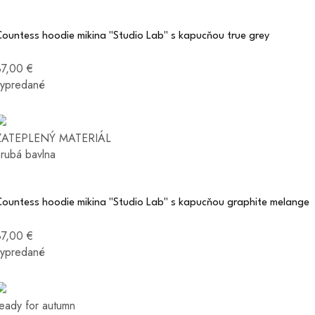
ountess hoodie mikina "Studio Lab" s kapucňou true grey
87,00 €
vypredané
ZATEPLENÝ MATERIÁL
hrubá bavlna
Countess hoodie mikina "Studio Lab" s kapucňou graphite melange
87,00 €
vypredané
ready for autumn