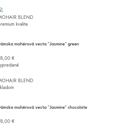
MOHAIR BLEND
remium kvalita
Dámska mohérová vesta "Jasmine" green
78,00 €
vypredané
MOHAIR BLEND
skladom
Dámska mohérová vesta "Jasmine" chocolate
78,00 €