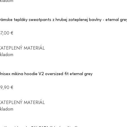
skladom
ámske tepláky sweatpants z hrubej zateplenej bavlny - eternal gre
67,00 €
ZATEPLENÝ MATERIÁL
skladom
nisex mikina hoodie V2 oversized fit eternal grey
79,90 €
ZATEPLENÝ MATERIÁL
skladom