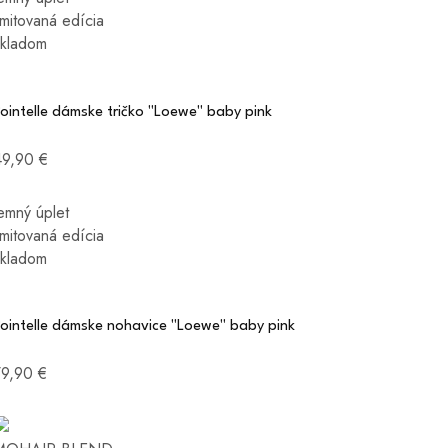
imitovaná edícia
skladom
ointelle dámske tričko "Loewe" baby pink
49,90 €
emný úplet
imitovaná edícia
skladom
Pointelle dámske nohavice "Loewe" baby pink
79,90 €