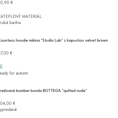
70,90 €
ZATEPLENÝ MATERIÁL
hrubá bavlna
Countess hoodie mikina "Studio Lab" s kapucňou velvet brown
87,00 €
ready for autumn
Prešívaná bomber bunda BOTTEGA "quilted nude"
104,00 €
vypredané