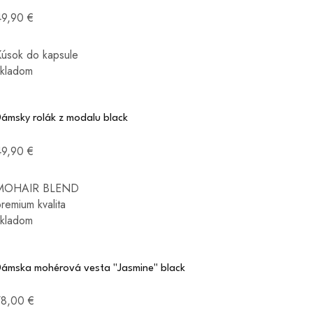
49,90 €
Kúsok do kapsule
skladom
Dámsky rolák z modalu black
49,90 €
MOHAIR BLEND
remium kvalita
skladom
Dámska mohérová vesta "Jasmine" black
78,00 €