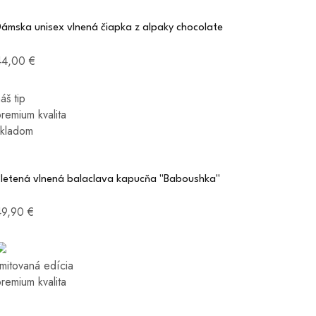
Dámska unisex vlnená čiapka z alpaky chocolate
44,00 €
áš tip
remium kvalita
skladom
Pletená vlnená balaclava kapucňa "Baboushka"
49,90 €
imitovaná edícia
remium kvalita