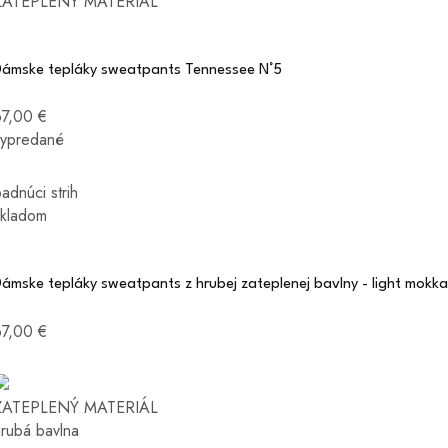
ZATEPLENÝ MATERIÁL
Dámske tepláky sweatpants Tennessee N°5
67,00 €
vypredané
adnúci strih
skladom
ámske tepláky sweatpants z hrubej zateplenej bavlny - light mokka
67,00 €
ZATEPLENÝ MATERIÁL
hrubá bavlna