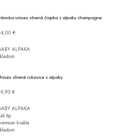
Dámska unisex vlnená čiapka z alpaky champagne
44,00 €
BABY ALPAKA
skladom
nisex vlnené rukavice z alpaky
39,90 €
BABY ALPAKA
áš tip
remium kvalita
skladom