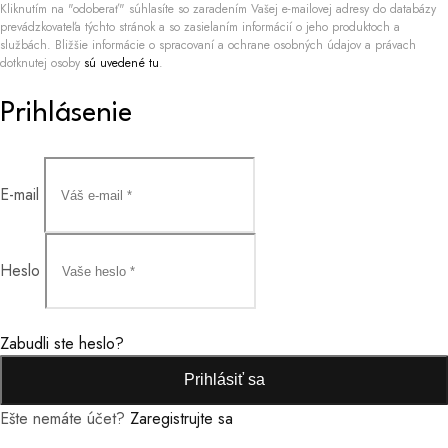
Kliknutím na "odoberať" súhlasíte so zaradením Vašej e-mailovej adresy do databázy
prevádzkovateľa týchto stránok a so zasielaním informácií o jeho produktoch a
službách. Bližšie informácie o spracovaní a ochrane osobných údajov a právach
dotknutej osoby
sú uvedené tu
.
Prihlásenie
E-mail
Heslo
Zabudli ste heslo?
Prihlásiť sa
Ešte nemáte účet?
Zaregistrujte sa