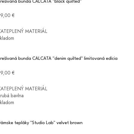
Prešívaná bunda CALCATA "black quilted"
99,00 €
ZATEPLENÝ MATERIÁL
skladom
Prešívaná bunda CALCATA "denim quilted" limitovaná edícia
99,00 €
ZATEPLENÝ MATERIÁL
hrubá bavlna
skladom
Dámske tepláky "Studio Lab" velvet brown