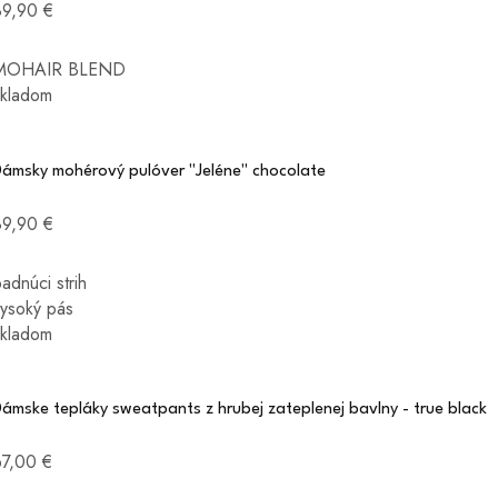
89,90 €
MOHAIR BLEND
skladom
Dámsky mohérový pulóver "Jeléne" chocolate
89,90 €
adnúci strih
vysoký pás
skladom
ámske tepláky sweatpants z hrubej zateplenej bavlny - true black
67,00 €