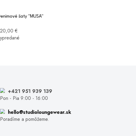
Denimové šaty "MUSA"
120,00 €
vypredané
+421 951 939 139
Pon - Pia 9:00 - 16:00
hello@studioloungewear.sk
Poradíme a pomôžeme.