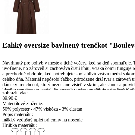
Ľahký oversize bavlnený trenčkot "Boule
Navrhnutý pre pohyb v meste a tiché večery, keď sa deň spomaľuje. Te
uvoľnene, no zároveň si zachováva čistú líniu, vďaka čomu funguje r
a prechodné obdobie, keď potrebujete spoľahlivú vrstvu medzi sakom 
celého dňa. Materiál nepôsobí ťažko, prirodzene drží tvar a zároveň u
dámsky trenchcoat, ktorý nezostane visieť v skrini, ale stane sa pra
klasiku trenchcoatu, zatiaľ čo opasok v páse umožňuje prispôsobiť si
zobraziť viac
Dĺžka pod kolená opticky predlžuje siluetu a spolu s čistými líniami
89,90 €
šatníka. Tento ľahký bavlnený trenčkot si obľúbite práve preto, že spá
Materiálové zloženie:
univerzálny kúsok, ktorý sa jednoducho kombinuje. Funguje prirodze
50% polyester - 47% viskóza - 3% elastan
zbytočnej snahy. Ak hľadáte dámsky trenchcoat, ktorý je ľahký, nadč
Popis materiálu:
dĺžka predného diela je 134 cm.
mäkký vzdušný úplet príjemný na nosenie
Hrúbka materiálu: