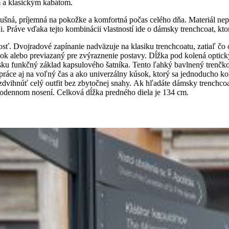
m a klasickým kabátom.
riedušná, príjemná na pokožke a komfortná počas celého dňa. Materiál n
i. Práve vďaka tejto kombinácii vlastností ide o dámsky trenchcoat, ktor
ť. Dvojradové zapínanie nadväzuje na klasiku trenchcoatu, zatiaľ čo 
k alebo previazaný pre zvýraznenie postavy. Dĺžka pod kolená opticky p
ku funkčný základ kapsulového šatníka. Tento ľahký bavlnený trenčkot s
o práce aj na voľný čas a ako univerzálny kúsok, ktorý sa jednoducho
zdvihnúť celý outfit bez zbytočnej snahy. Ak hľadáte dámsky trenchcoa
aždodennom nosení. Celková dĺžka predného diela je 134 cm.