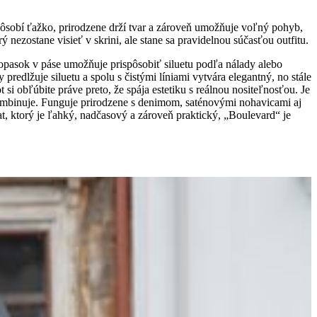
epôsobí ťažko, prirodzene drží tvar a zároveň umožňuje voľný pohyb,
ý nezostane visieť v skrini, ale stane sa pravidelnou súčasťou outfitu.
opasok v páse umožňuje prispôsobiť siluetu podľa nálady alebo
redlžuje siluetu a spolu s čistými líniami vytvára elegantný, no stále
i obľúbite práve preto, že spája estetiku s reálnou nositeľnosťou. Je
 kombinuje. Funguje prirodzene s denimom, saténovými nohavicami aj
t, ktorý je ľahký, nadčasový a zároveň praktický, „Boulevard“ je
+421 951 939 139