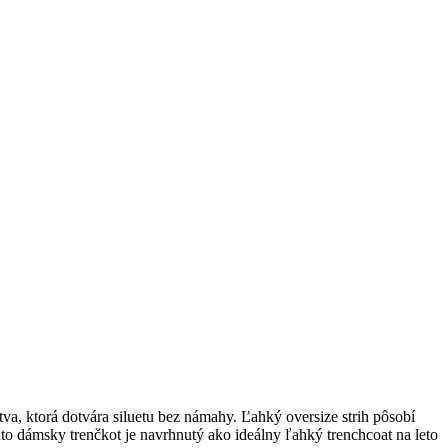
va, ktorá dotvára siluetu bez námahy. Ľahký oversize strih pôsobí
to dámsky trenčkot je navrhnutý ako ideálny ľahký trenchcoat na leto