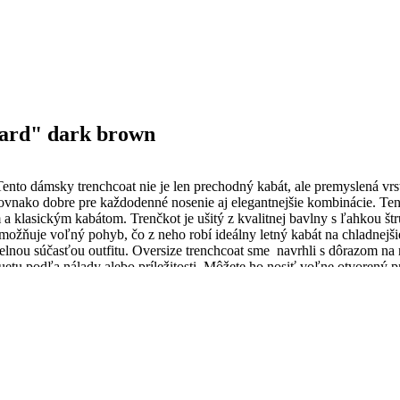
vard" dark brown
nto dámsky trenchcoat nie je len prechodný kabát, ale premyslená vrst
ovnako dobre pre každodenné nosenie aj elegantnejšie kombinácie. Ten
a klasickým kabátom. Trenčkot je ušitý z kvalitnej bavlny s ľahkou štr
možňuje voľný pohyb, čo z neho robí ideálny letný kabát na chladnejšie
videlnou súčasťou outfitu. Oversize trenchcoat sme navrhli s dôrazom 
luetu podľa nálady alebo príležitosti. Môžete ho nosiť voľne otvorený
 vytvára elegantný, no stále nenútený dojem. Praktické vrecká a premysl
ja estetiku s reálnou nositeľnosťou. Je ideálny ako prechodný kabát na 
ne s denimom, saténovými nohavicami aj šatami, čím sa stáva jedným z
asový a zároveň praktický, „Boulevard“ je presne ten typ kúsku, ktorý