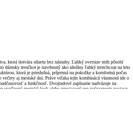
va, ktorá dotvára siluetu bez námahy. Ľahký oversize strih pôsobí
to dámsky trenčkot je navrhnutý ako ideálny ľahký trenchcoat na leto
uktúrou, ktorá je priedušná, príjemná na pokožke a komfortná počas
 večery aj mestské dni. Práve vďaka tejto kombinácii vlastností ide o
na nadčasovosť a funkčnosť. Dvojradové zapínanie nadväzuje na
 pre uvoľnený mestský look alebo previazaný pre zvýraznenie postavy.
ený strih robia z tohto kúsku funkčný základ kapsulového
jar a leto, ako mestský trenchcoat do práce aj na voľný čas a ako
 tých kúskov, ktoré dokážu okamžite pozdvihnúť celý outfit bez
 dáva zmysel nielen vizuálne, ale aj v každodennom nosení. Celková