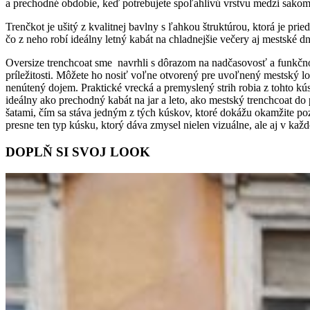
a prechodné obdobie, keď potrebujete spoľahlivú vrstvu medzi sako
Trenčkot je ušitý z kvalitnej bavlny s ľahkou štruktúrou, ktorá je p
čo z neho robí ideálny letný kabát na chladnejšie večery aj mestské dn
Oversize trenchcoat sme navrhli s dôrazom na nadčasovosť a funkčnos
príležitosti. Môžete ho nosiť voľne otvorený pre uvoľnený mestský loo
nenútený dojem. Praktické vrecká a premyslený strih robia z tohto kús
ideálny ako prechodný kabát na jar a leto, ako mestský trenchcoat d
šatami, čím sa stáva jedným z tých kúskov, ktoré dokážu okamžite po
presne ten typ kúsku, ktorý dáva zmysel nielen vizuálne, ale aj v k
DOPLŇ SI SVOJ LOOK