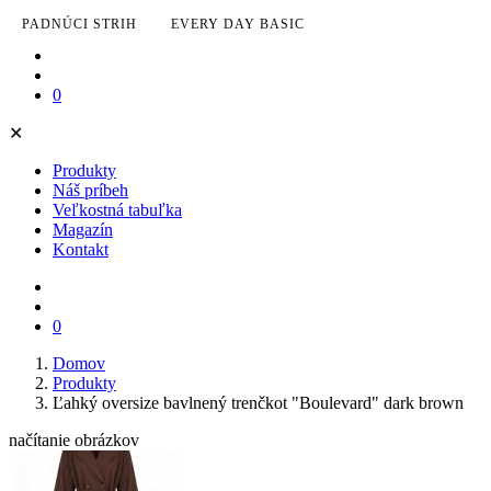
PADNÚCI STRIH
EVERY DAY BASIC
0
✕
Produkty
Náš príbeh
Veľkostná tabuľka
Magazín
Kontakt
0
Domov
Produkty
Ľahký oversize bavlnený trenčkot "Boulevard" dark brown
načítanie obrázkov