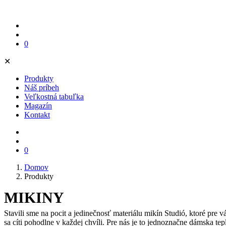
0
✕
Produkty
Náš príbeh
Veľkostná tabuľka
Magazín
Kontakt
0
Domov
Produkty
MIKINY
Stavili sme na pocit a jedinečnosť materiálu mikín Studió, ktoré pre
sa cíti pohodlne v každej chvíli. Pre nás je to jednoznačne dámska t