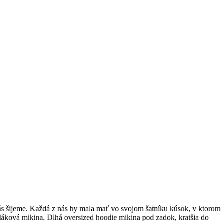
 vás šijeme. Každá z nás by mala mať vo svojom šatníku kúsok, v ktorom
epláková mikina. Dlhá oversized hoodie mikina pod zadok, kratšia do