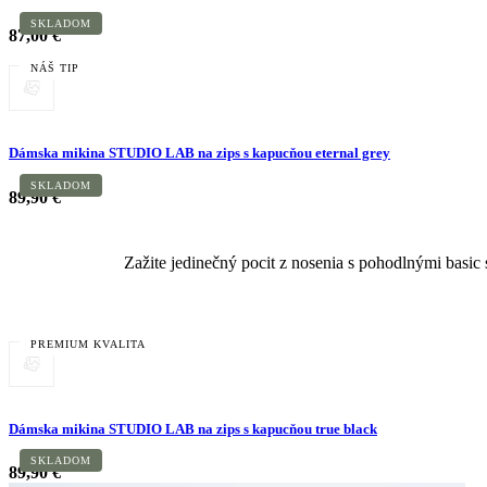
SKLADOM
87,00 €
NÁŠ TIP
Dámska mikina STUDIO LAB na zips s kapucňou eternal grey
SKLADOM
89,90 €
Zažite jedinečný pocit z nosenia s pohodlnými basic 
PREMIUM KVALITA
Dámska mikina STUDIO LAB na zips s kapucňou true black
SKLADOM
89,90 €