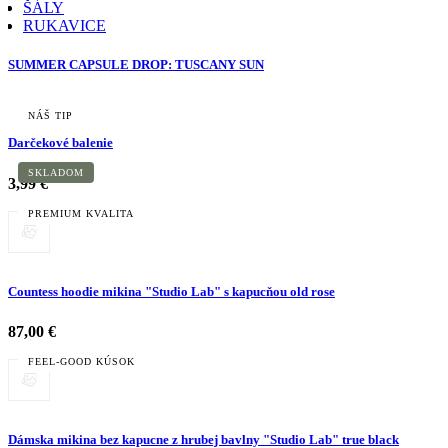
ŠÁLY
RUKAVICE
SUMMER CAPSULE DROP: TUSCANY SUN
NÁŠ TIP
Darčekové balenie
SKLADOM
3,99 €
PREMIUM KVALITA
Countess hoodie mikina "Studio Lab" s kapucňou old rose
87,00 €
FEEL-GOOD KÚSOK
Dámska mikina bez kapucne z hrubej bavlny "Studio Lab" true black