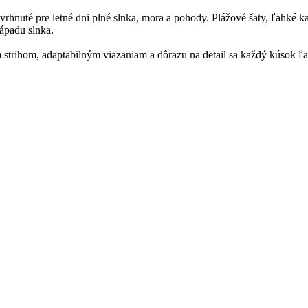
vrhnuté pre letné dni plné slnka, mora a pohody. Plážové šaty, ľahké ka
západu slnka.
strihom, adaptabilným viazaniam a dôrazu na detail sa každý kúsok ľah