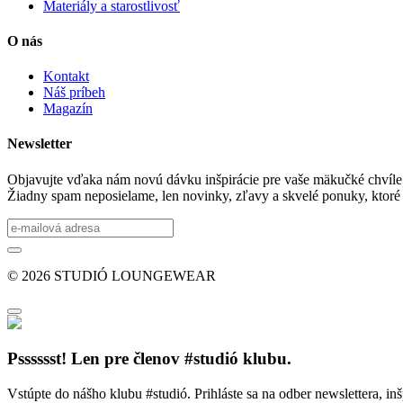
Materiály a starostlivosť
O nás
Kontakt
Náš príbeh
Magazín
Newsletter
Objavujte vďaka nám novú dávku inšpirácie pre vaše mäkučké chvíle
Žiadny spam neposielame, len novinky, zľavy a skvelé ponuky, ktoré
© 2026 STUDIÓ LOUNGEWEAR
Psssssst! Len pre členov #studió klubu.
Vstúpte do nášho klubu #studió. Prihláste sa na odber newslettera, inš