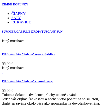
ZIMNÉ DOPLNKY
ČIAPKY
ŠÁLY
RUKAVICE
SUMMER CAPSULE DROP: TUSCANY SUN
letný musthave
Plážová sukňa "Solana" ocean obsidian
55,00 €
letný musthave
Plážová sukňa "Solana" coastal ivory
55,00 €
Tulum a Solana – dva letné príbehy utkané z vánku.
Jeden vás objíme ľahkosťou a nechá vietor pohrať sa so siluetou,
druhý sa zavinie okolo pása ako spomienka na dovolenkové rána.