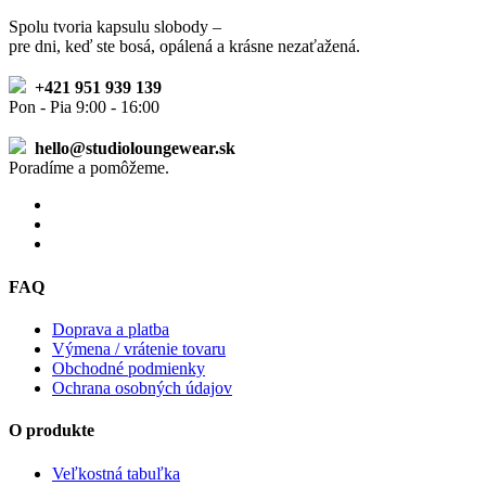
Spolu tvoria kapsulu slobody –
pre dni, keď ste bosá, opálená a krásne nezaťažená.
+421 951 939 139
Pon - Pia 9:00 - 16:00
hello@studioloungewear.sk
Poradíme a pomôžeme.
FAQ
Doprava a platba
Výmena / vrátenie tovaru
Obchodné podmienky
Ochrana osobných údajov
O produkte
Veľkostná tabuľka