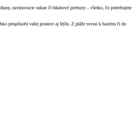
ftany, zavinovacie sukne či bikinové prehozy – všetko, čo potrebujete
ko prispôsobí vašej postave aj štýlu. Z pláže rovno k bazénu či do